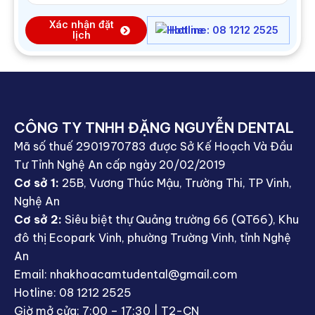
Xác nhận đặt
Hotline: 08 1212 2525
lịch
CÔNG TY TNHH ĐẶNG NGUYỄN DENTAL
Mã số thuế 2901970783 được Sở Kế Hoạch Và Đầu
Tư Tỉnh Nghệ An cấp ngày 20/02/2019
Cơ sở 1:
25B, Vương Thúc Mậu, Trường Thi, TP Vinh,
Nghệ An
Cơ sở 2:
Siêu biệt thự Quảng trường 66 (QT66), Khu
đô thị Ecopark Vinh, phường Trường Vinh, tỉnh Nghệ
An
Email: nhakhoacamtudental@gmail.com
Hotline: 08 1212 2525
Giờ mở cửa: 7:00 – 17:30 | T2-CN