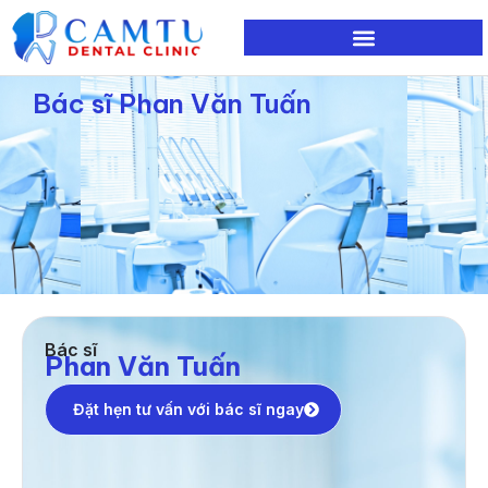
Nhảy
tới
nội
Bác sĩ Phan Văn Tuấn
dung
Bác sĩ
Phan Văn Tuấn
Đặt hẹn tư vấn với bác sĩ ngay