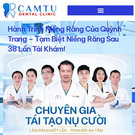
Nhảy
tới
nội
Hành Trình Niềng Răng Của Quỳnh
dung
Trang – Tạm Biệt Niềng Răng Sau
38 Lần Tái Khám!