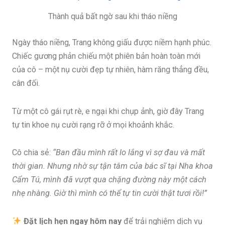
Thành quả bất ngờ sau khi tháo niềng
Ngày tháo niềng, Trang không giấu được niềm hạnh phúc.
Chiếc gương phản chiếu một phiên bản hoàn toàn mới
của cô – một nụ cười đẹp tự nhiên, hàm răng thẳng đều,
cân đối.
Từ một cô gái rụt rè, e ngại khi chụp ảnh, giờ đây Trang
tự tin khoe nụ cười rạng rỡ ở mọi khoảnh khắc.
Cô chia sẻ:
“Ban đầu mình rất lo lắng vì sợ đau và mất
thời gian. Nhưng nhờ sự tận tâm của bác sĩ tại Nha khoa
Cẩm Tú, mình đã vượt qua chặng đường này một cách
nhẹ nhàng. Giờ thì mình có thể tự tin cười thật tươi rồi!”
Đặt lịch hẹn ngay hôm nay
để trải nghiệm dịch vụ