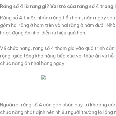
Răng số 4 là răng gì? Vai trò của răng số 4 trong
Răng số 4 thuộc nhóm răng tiền hàm, nằm ngay sau r
gồm hai răng ở hàm trên và hai răng ở hàm dưới. Nhờ 
hoạt động ăn nhai diễn ra hiệu quả hơn.
Về chức năng, răng số 4 tham gia vào quá trình cắn
rộng, giúp tăng khả năng tiếp xúc với thức ăn và hỗ t
chức năng ăn nhai hằng ngày.
Ngoài ra, răng số 4 còn góp phần duy trì khoảng cách
chức năng nhất định nên nhiều người thường lo lắng