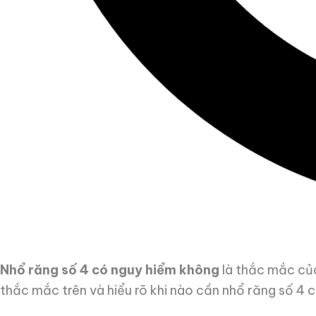
Nhổ răng số 4 có nguy hiểm không
là thắc mắc của 
thắc mắc trên và hiểu rõ khi nào cần nhổ răng số 4 c