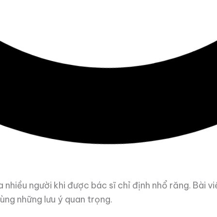
nhiều người khi được bác sĩ chỉ định nhổ răng. Bài v
ùng những lưu ý quan trọng.