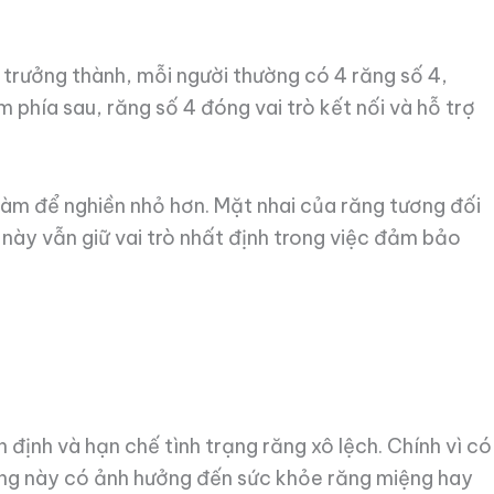
trưởng thành, mỗi người thường có 4 răng số 4,
 phía sau, răng số 4 đóng vai trò kết nối và hỗ trợ
hàm để nghiền nhỏ hơn. Mặt nhai của răng tương đối
g này vẫn giữ vai trò nhất định trong việc đảm bảo
định và hạn chế tình trạng răng xô lệch. Chính vì có
răng này có ảnh hưởng đến sức khỏe răng miệng hay