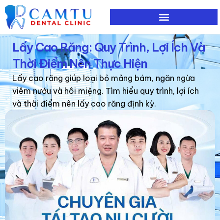
Nhảy
tới
nội
Lấy Cao Răng: Quy Trình, Lợi Ích Và
dung
Thời Điểm Nên Thực Hiện
Lấy cao răng giúp loại bỏ mảng bám, ngăn ngừa
viêm nướu và hôi miệng. Tìm hiểu quy trình, lợi ích
và thời điểm nên lấy cao răng định kỳ.