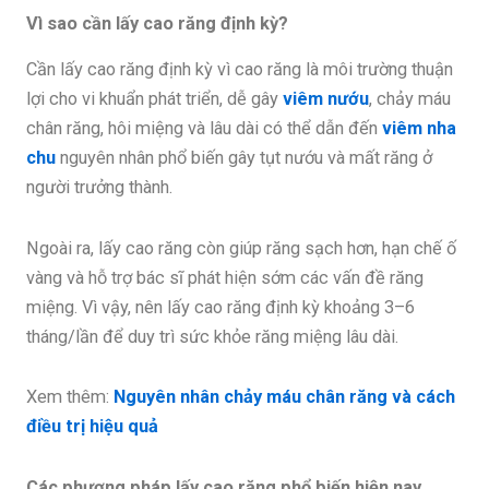
Vì sao cần lấy cao răng định kỳ?
Cần lấy cao răng định kỳ vì cao răng là môi trường thuận
lợi cho vi khuẩn phát triển, dễ gây
viêm nướu
, chảy máu
chân răng, hôi miệng và lâu dài có thể dẫn đến
viêm nha
chu
nguyên nhân phổ biến gây tụt nướu và mất răng ở
người trưởng thành.
Ngoài ra, lấy cao răng còn giúp răng sạch hơn, hạn chế ố
vàng và hỗ trợ bác sĩ phát hiện sớm các vấn đề răng
miệng. Vì vậy, nên lấy cao răng định kỳ khoảng 3–6
tháng/lần để duy trì sức khỏe răng miệng lâu dài.
Xem thêm:
Nguyên nhân chảy máu chân răng và cách
điều trị hiệu quả
Các phương pháp lấy cao răng phổ biến hiện nay