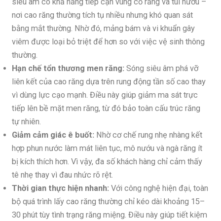
siêu âm có khả năng tiếp cận vùng cổ răng và túi nướu –
nơi cao răng thường tích tụ nhiều nhưng khó quan sát
bằng mắt thường. Nhờ đó, mảng bám và vi khuẩn gây
viêm được loại bỏ triệt để hơn so với việc vệ sinh thông
thường.
Hạn chế tổn thương men răng:
Sóng siêu âm phá vỡ
liên kết của cao răng dựa trên rung động tần số cao thay
vì dùng lực cạo mạnh. Điều này giúp giảm ma sát trực
tiếp lên bề mặt men răng, từ đó bảo toàn cấu trúc răng
tự nhiên.
Giảm cảm giác ê buốt:
Nhờ cơ chế rung nhẹ nhàng kết
hợp phun nước làm mát liên tục, mô nướu và ngà răng ít
bị kích thích hơn. Vì vậy, đa số khách hàng chỉ cảm thấy
tê nhẹ thay vì đau nhức rõ rệt.
Thời gian thực hiện nhanh:
Với công nghệ hiện đại, toàn
bộ quá trình lấy cao răng thường chỉ kéo dài khoảng 15–
30 phút tùy tình trạng răng miệng. Điều này giúp tiết kiệm