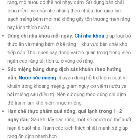
răng, mô nướu có thể hơi nhạy cảm. Sử dụng bàn chải
lông mềm và chải nhẹ nhàng theo chiều dọc giúp làm
sạch mảng bám mới mà không gây tổn thương men răng
hay kích thích nướu.
Dùng chỉ nha khoa mỗi ngày:
Chỉ nha khoa
giúp loại bỏ
thức ăn và mảng bám ở kẽ răng – khu vực bàn chải khó
tiếp cận. Thói quen này đóng vai trò quan trọng trong việc
ngăn cao răng tái tích tụ ở vùng cổ răng.
Súc miệng bằng dung dịch sát khuẩn theo hướng
dẫn:
Nước súc miệng
chuyên dụng hỗ trợ kiểm soát vi
khuẩn trong khoang miệng, giảm nguy cơ viêm nướu và
hôi miệng sau điều trị. Nên sử dụng theo đúng chỉ định
để tránh làm khô niêm mạc miệng.
Hạn chế thực phẩm quá nóng, quá lạnh trong 1–2
ngày đầu:
Sau khi lấy cao răng, một số người có thể xuất
hiện ê buốt nhẹ. Tránh các kích thích nhiệt mạnh sẽ giúp
răng ổn định nhanh hơn.