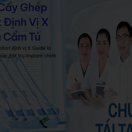
 Cấy Ghép
rồng răng Implant
Nhổ răng
Niềng răng
Răn
 Định Vị X
 lâm sàng
Liên hệ
a Cẩm Tú
bot định vị X Guide là
giúp đặt trụ Implant chính