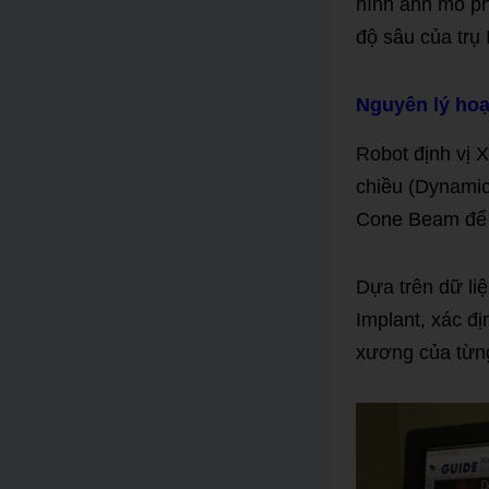
hình ảnh mô ph
độ sâu của trụ 
Nguyên lý hoạ
Robot định vị 
chiều (Dynamic
Cone Beam để t
Dựa trên dữ li
Implant, xác đị
xương của từn