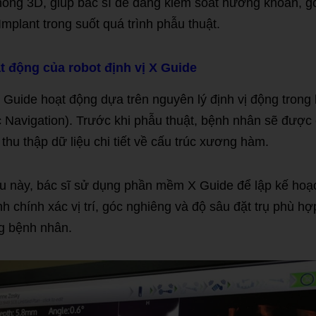
ỏng 3D, giúp bác sĩ dễ dàng kiểm soát hướng khoan, g
Implant trong suốt quá trình phẫu thuật.
t động của robot định vị X Guide
X Guide hoạt động dựa trên nguyên lý định vị động trong
 Navigation). Trước khi phẫu thuật, bệnh nhân sẽ đượ
hu thập dữ liệu chi tiết về cấu trúc xương hàm.
ệu này, bác sĩ sử dụng phần mềm X Guide để lập kế hoạ
nh chính xác vị trí, góc nghiêng và độ sâu đặt trụ phù hợp
g bệnh nhân.