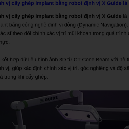
h vị cấy ghép implant bằng robot định vị X Guide là 
h vị cấy ghép implant bằng robot định vị X Guide
là 
lant bằng công nghệ định vị động (Dynamic Navigation)
c sĩ theo dõi chính xác vị trí mũi khoan trong quá trình 
thực.
kết hợp dữ liệu hình ảnh 3D từ CT Cone Beam với hệ 
h vị, giúp xác định chính xác vị trí, góc nghiêng và độ s
à trong khi cấy ghép.