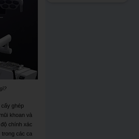
gì?
ị cấy ghép
 mũi khoan và
 độ chính xác
 trong các ca