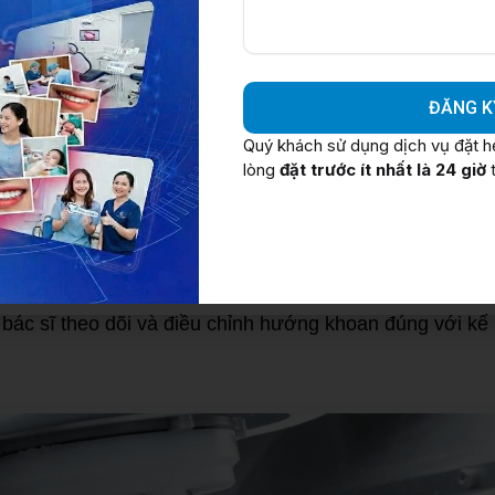
a theo dõi (Tracking Camera): Camera hồng ngoại ghi 
nh dấu (marker) trên tay khoan và hàm bệnh nhân, xác đị
với độ chính xác cao.
ĐĂNG K
 bộ định vị (Tracking Sensors): Cảm biến gắn trên tay 
Quý khách sử dụng dịch vụ đặt hẹn
h giúp hệ thống theo dõi vị trí, góc nghiêng và độ sâu 
lòng
đặt trước ít nhất là 24 giờ
t
trình phẫu thuật.
kế hoạch cấy ghép: Phần mềm phân tích dữ liệu từ phi
rợ bác sĩ xác định chính xác vị trí, hướng đặt và độ sâu
hiển và hệ thống máy tính: Màn hình hiển thị dữ liệu địn
p bác sĩ theo dõi và điều chỉnh hướng khoan đúng với kế