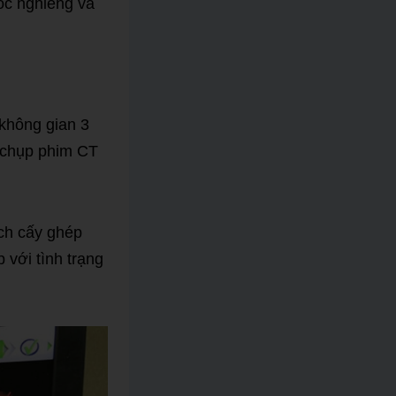
óc nghiêng và
 không gian 3
c chụp phim CT
ch cấy ghép
 với tình trạng