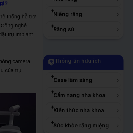
gì?
Niềng răng
hệ thống hỗ trợ
. Công nghệ
Răng sứ
đặt trụ Implant
Thông tin hữu ích
thống camera
âu của trụ
Case lâm sàng
Cẩm nang nha khoa
Kiến thức nha khoa
Sức khỏe răng miệng