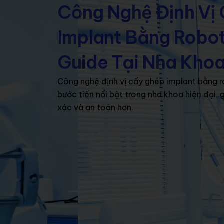
Nhảy
Công Nghệ Định Vị
tới
Trang chủ
Giới thiệu
T
Implant Bằng Robot
nội
dung
Cẩm nang nha khoa
Case
Guide Tại Nha Kho
Công nghệ định vị cấy ghép implant bằng ro
bước tiến nổi bật trong nha khoa hiện đại, 
xác và an toàn hơn.