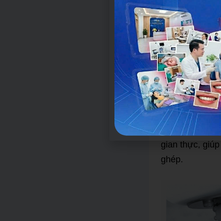
Hệ thống camer
dõi các điểm đá
không gian 3D 
Bộ cảm biến và
và khung cố địn
trong suốt quá 
Phần mềm lập 
Cone Beam, hỗ t
Màn hình điều k
gian thực, giú
ghép.