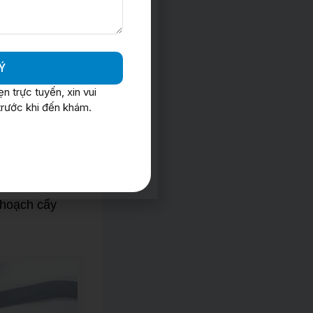
nhận và theo
nh vị trí trong
Ý
khoan Implant
 trực tuyến, xin vui
của mũi khoan
rước khi đến khám.
m chụp CT
 trụ Implant.
h vị theo thời
 hoạch cấy