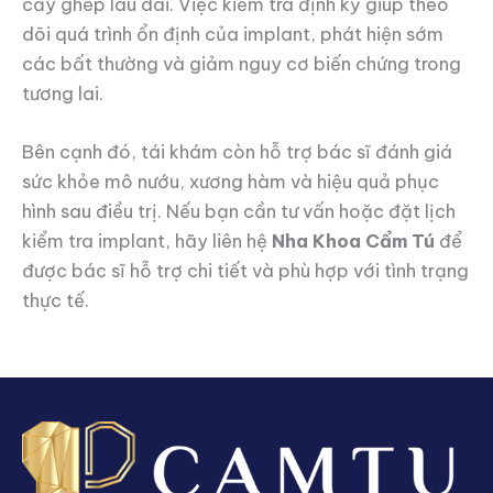
cấy ghép lâu dài. Việc kiểm tra định kỳ giúp theo
dõi quá trình ổn định của implant, phát hiện sớm
các bất thường và giảm nguy cơ biến chứng trong
tương lai.
Bên cạnh đó, tái khám còn hỗ trợ bác sĩ đánh giá
sức khỏe mô nướu, xương hàm và hiệu quả phục
hình sau điều trị. Nếu bạn cần tư vấn hoặc đặt lịch
kiểm tra implant, hãy liên hệ
Nha Khoa Cẩm Tú
để
được bác sĩ hỗ trợ chi tiết và phù hợp với tình trạng
thực tế.