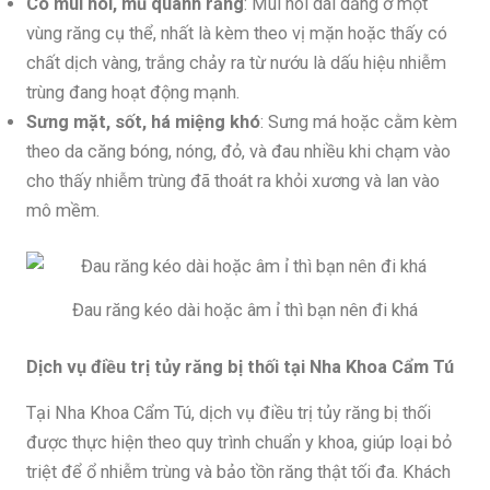
Có mùi hôi, mủ quanh răng
: Mùi hôi dai dẳng ở một
vùng răng cụ thể, nhất là kèm theo vị mặn hoặc thấy có
chất dịch vàng, trắng chảy ra từ nướu là dấu hiệu nhiễm
trùng đang hoạt động mạnh.
Sưng mặt, sốt, há miệng khó
: Sưng má hoặc cằm kèm
theo da căng bóng, nóng, đỏ, và đau nhiều khi chạm vào
cho thấy nhiễm trùng đã thoát ra khỏi xương và lan vào
mô mềm.
Đau răng kéo dài hoặc âm ỉ thì bạn nên đi khá
Dịch vụ điều trị tủy răng bị thối tại Nha Khoa Cẩm Tú
Tại Nha Khoa Cẩm Tú, dịch vụ điều trị tủy răng bị thối
được thực hiện theo quy trình chuẩn y khoa, giúp loại bỏ
triệt để ổ nhiễm trùng và bảo tồn răng thật tối đa. Khách