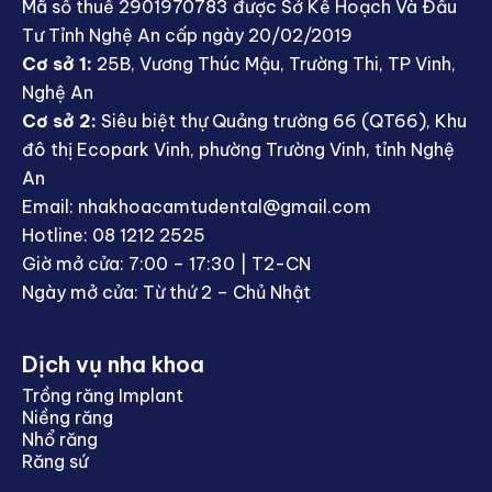
Mã số thuế 2901970783 được Sở Kế Hoạch Và Đầu
Tư Tỉnh Nghệ An cấp ngày 20/02/2019
Cơ sở 1:
25B, Vương Thúc Mậu, Trường Thi, TP Vinh,
Nghệ An
Cơ sở 2:
Siêu biệt thự Quảng trường 66 (QT66), Khu
đô thị Ecopark Vinh, phường Trường Vinh, tỉnh Nghệ
An
Email: nhakhoacamtudental@gmail.com
Hotline: 08 1212 2525
Giờ mở cửa: 7:00 – 17:30 | T2-CN
Ngày mở cửa: Từ thứ 2 – Chủ Nhật
Dịch vụ nha khoa
Trồng răng Implant
Niềng răng
Nhổ răng
Răng sứ