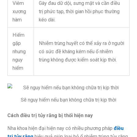
Viêm
Gây đau dữ dội, sưng mặt và cần điều
xương
trị phức tạp, thời gian hồi phục thường
hàm
kéo dài.
Hiếm
gặp
Nhiễm trùng huyết có thể xảy ra ở người
nhưng
có sức đề kháng kém nếu ổ nhiễm
nguy
trùng không được kiểm soát kịp thời.
hiểm
Sẽ nguy hiểm nếu bạn không chữa trị kịp thời
Cách điều trị tủy răng bị thối hiện nay
Nha khoa hiện đại hiện nay có nhiều phương pháp
điều
trị tủy răng
hiệu quả giúp loại bỏ ổ nhiễm trùng tủy răng