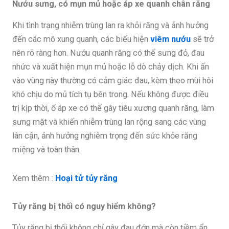
Nướu sưng, có mụn mủ hoặc áp xe quanh chân răng
Khi tình trạng nhiễm trùng lan ra khỏi răng và ảnh hưởng
đến các mô xung quanh, các biểu hiện
viêm nướu
sẽ trở
nên rõ ràng hơn. Nướu quanh răng có thể sưng đỏ, đau
nhức và xuất hiện mụn mủ hoặc lỗ dò chảy dịch. Khi ấn
vào vùng này thường có cảm giác đau, kèm theo mùi hôi
khó chịu do mủ tích tụ bên trong. Nếu không được điều
trị kịp thời, ổ áp xe có thể gây tiêu xương quanh răng, làm
sưng mặt và khiến nhiễm trùng lan rộng sang các vùng
lân cận, ảnh hưởng nghiêm trọng đến sức khỏe răng
miệng và toàn thân.
Xem thêm :
Hoại tử tủy răng
Tủy răng bị thối có nguy hiểm không?
Tủy răng bị thối không chỉ gây đau đớn mà còn tiềm ẩn