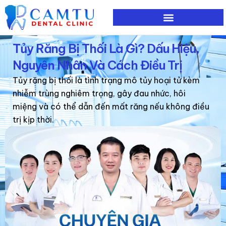
Nhảy
tới
nội
Tủy Răng Bị Thối Là Gì? Dấu Hiệu,
dung
Nguyên Nhân Và Cách Điều Trị
Tủy răng bị thối là tình trạng mô tủy hoại tử kèm
nhiễm trùng nghiêm trọng, gây đau nhức, hôi
miệng và có thể dẫn đến mất răng nếu không điều
trị kịp thời.