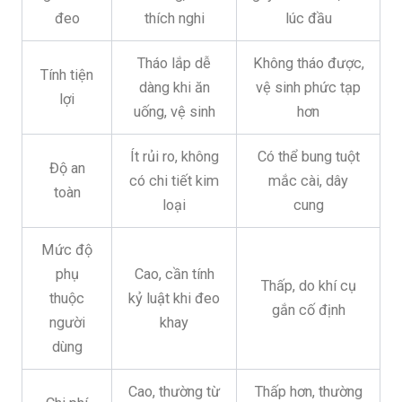
đeo
thích nghi
lúc đầu
Tháo lắp dễ
Không tháo được,
Tính tiện
dàng khi ăn
vệ sinh phức tạp
lợi
uống, vệ sinh
hơn
Ít rủi ro, không
Có thể bung tuột
Độ an
có chi tiết kim
mắc cài, dây
toàn
loại
cung
Mức độ
phụ
Cao, cần tính
Thấp, do khí cụ
thuộc
kỷ luật khi đeo
gắn cố định
người
khay
dùng
Cao, thường từ
Thấp hơn, thường