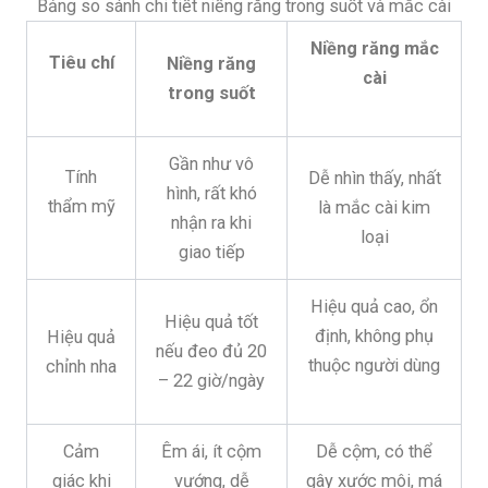
Bảng so sánh chi tiết niềng răng trong suốt và mắc cài
Niềng răng mắc
Tiêu chí
Niềng răng
cài
trong suốt
Gần như vô
Tính
Dễ nhìn thấy, nhất
hình, rất khó
thẩm mỹ
là mắc cài kim
nhận ra khi
loại
giao tiếp
Hiệu quả cao, ổn
Hiệu quả tốt
định, không phụ
Hiệu quả
nếu đeo đủ 20
thuộc người dùng
chỉnh nha
– 22 giờ/ngày
Cảm
Êm ái, ít cộm
Dễ cộm, có thể
giác khi
vướng, dễ
gây xước môi, má