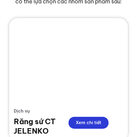
có thể lựa chọn các nhóm sản phẩm sau:
NIỀNG RĂNG
Dịch vụ
Răng sứ CT
Xem chi tiết
JELENKO