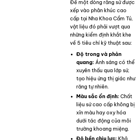
Để một dòng răng sứ được
xếp vào phân khúc cao
cấp tại Nha Khoa Cẩm Tú,
vật liệu đó phải vượt qua
những kiểm định khắt khe
về 5 tiêu chí kỹ thuật sau:
Độ trong và phản
quang:
Ánh sáng có thể
xuyên thấu qua lớp sứ,
tạo hiệu ứng thị giác như
răng tự nhiên.
Màu sắc ổn định:
Chất
liệu sứ cao cấp không bị
xỉn màu hay oxy hóa
dưới tác động của môi
trường khoang miệng.
Độ bền chịu lực:
Khả