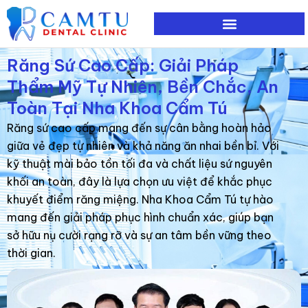
Nhảy
tới
nội
Răng Sứ Cao Cấp: Giải Pháp
dung
Thẩm Mỹ Tự Nhiên, Bền Chắc, An
Toàn Tại Nha Khoa Cẩm Tú
Răng sứ cao cấp mang đến sự cân bằng hoàn hảo
giữa vẻ đẹp tự nhiên và khả năng ăn nhai bền bỉ. Với
kỹ thuật mài bảo tồn tối đa và chất liệu sứ nguyên
khối an toàn, đây là lựa chọn ưu việt để khắc phục
khuyết điểm răng miệng. Nha Khoa Cẩm Tú tự hào
mang đến giải pháp phục hình chuẩn xác, giúp bạn
sở hữu nụ cười rạng rỡ và sự an tâm bền vững theo
thời gian.