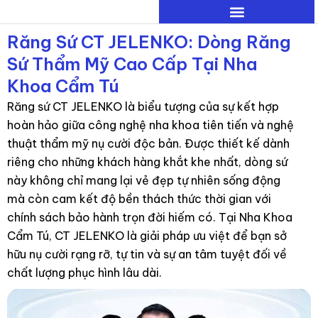
Nhảy
tới
Răng Sứ CT JELENKO: Dòng Răng
nội
Sứ Thẩm Mỹ Cao Cấp Tại Nha
dung
Khoa Cẩm Tú
Răng sứ CT JELENKO là biểu tượng của sự kết hợp
hoàn hảo giữa công nghệ nha khoa tiên tiến và nghệ
thuật thẩm mỹ nụ cười độc bản. Được thiết kế dành
riêng cho những khách hàng khắt khe nhất, dòng sứ
này không chỉ mang lại vẻ đẹp tự nhiên sống động
mà còn cam kết độ bền thách thức thời gian với
chính sách bảo hành trọn đời hiếm có. Tại Nha Khoa
Cẩm Tú, CT JELENKO là giải pháp ưu việt để bạn sở
hữu nụ cười rạng rỡ, tự tin và sự an tâm tuyệt đối về
chất lượng phục hình lâu dài.