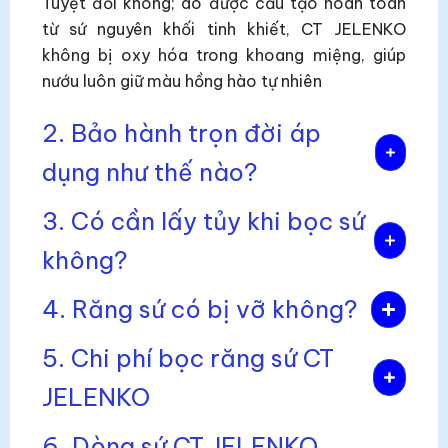
Tuyệt đối không; do được cấu tạo hoàn toàn
từ sứ nguyên khối tinh khiết, CT JELENKO
không bị oxy hóa trong khoang miệng, giúp
nướu luôn giữ màu hồng hào tự nhiên
2. Bảo hành trọn đời áp
dụng như thế nào?
3. Có cần lấy tủy khi bọc sứ
không?
4. Răng sứ có bị vỡ không?
5. Chi phí bọc răng sứ CT
JELENKO
6. Dòng sứ CT JELENKO