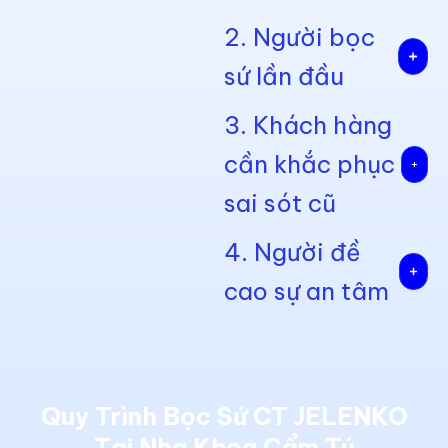
2. Người bọc
sứ lần đầu
3. Khách hàng
cần khắc phục
sai sót cũ
4. Người đề
cao sự an tâm
Quy Trình Bọc Sứ CT JELENKO
Tại Nha Khoa Cẩm Tú