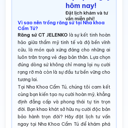
hôm nay!
Đặt lịch khám và tư
vấn miễn phí!
Vì sao nên trồng răng sứ tại Nha khoa
Cẩm Tú?
Răng sứ CT JELENKO
là sự kết tinh hoàn
hảo giữa thẩm mỹ tinh tế và độ bền vĩnh
cửu, là món quà xứng đáng cho những ai
luôn trân trọng vẻ đẹp bản thân. Lựa chọn
đúng dòng sứ không chỉ mang lại nụ cười
rạng rỡ mà còn là sự đầu tư bền vững cho
tương lai.
Tại Nha Khoa Cẩm Tú, chúng tôi cam kết
cùng bạn kiến tạo nụ cười hoàn mỹ, khẳng
định đẳng cấp và phong thái tự tin trọn
đời. Bạn khao khát sở hữu nụ cười độc bản
bảo hành trọn đời? Hãy đặt lịch tư vấn
ngay tại Nha Khoa Cẩm Tú để khám phá